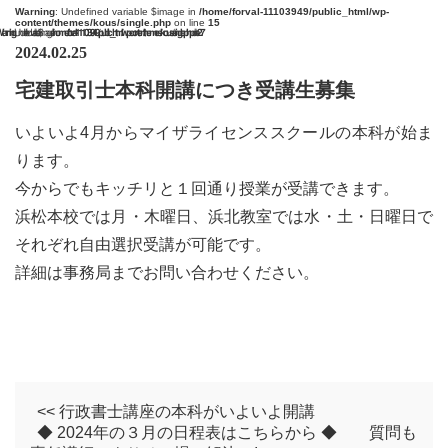
Warning
: Undefined variable $image in
/home/forval-11103949/public_html/wp-
content/themes/kous/single.php
on line
15
arning
: Undefined variable $image in
/home/forval-11103949/public_html/wp-content/themes/kous/single.php
on line
27
2024.02.25
宅建取引士本科開講につき受講生募集
いよいよ4月からマイザライセンススクールの本科が始ま
ります。
今からでもキッチリと１回通り授業が受講できます。
浜松本校では月・木曜日、浜北教室では水・土・日曜日で
それぞれ自由選択受講が可能です。
詳細は事務局までお問い合わせください。
<< 行政書士講座の本科がいよいよ開講
◆ 2024年の３月の日程表はこちらから ◆ 質問も